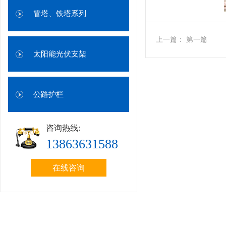
管塔、铁塔系列
上一篇：
第一篇
太阳能光伏支架
公路护栏
咨询热线:
13863631588
在线咨询